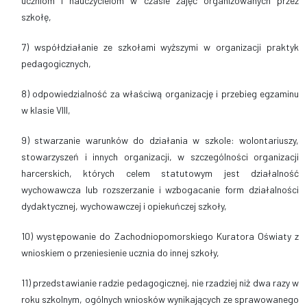
uczniom i nauczycielom w czasie zajęć organizowanych przez
szkołę,
7) współdziałanie ze szkołami wyższymi w organizacji praktyk
pedagogicznych,
8) odpowiedzialność za właściwą organizację i przebieg egzaminu
w klasie VIII,
9) stwarzanie warunków do działania w szkole: wolontariuszy,
stowarzyszeń i innych organizacji, w szczególności organizacji
harcerskich, których celem statutowym jest działalność
wychowawcza lub rozszerzanie i wzbogacanie form działalności
dydaktycznej, wychowawczej i opiekuńczej szkoły,
10) występowanie do Zachodniopomorskiego Kuratora Oświaty z
wnioskiem o przeniesienie ucznia do innej szkoły,
11) przedstawianie radzie pedagogicznej, nie rzadziej niż dwa razy w
roku szkolnym, ogólnych wniosków wynikających ze sprawowanego