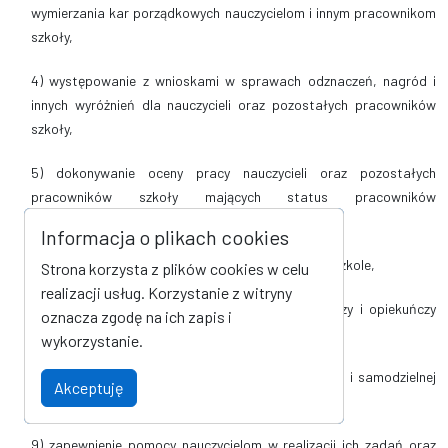
wymierzania kar porządkowych nauczycielom i innym pracownikom
szkoły,
4) występowanie z wnioskami w sprawach odznaczeń, nagród i
innych wyróżnień dla nauczycieli oraz pozostałych pracowników
szkoły,
5) dokonywanie oceny pracy nauczycieli oraz pozostałych
pracowników szkoły mających status pracowników
samorządowych,
Informacja o plikach cookies
6) sprawowanie opieki nad dziećmi uczącymi się w szkole,
Strona korzysta z plików cookies w celu
realizacji usług. Korzystanie z witryny
7) odpowiedzialność za dydaktyczny, wychowawczy i opiekuńczy
oznacza zgodę na ich zapis i
poziom szkoły,
wykorzystanie.
8) tworzenie warunków do rozwijania samorządnej i samodzielnej
Akceptuję
pracy uczniów,
9) zapewnienie pomocy nauczycielom w realizacji ich zadań oraz