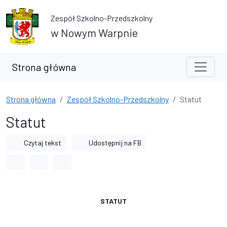
Przejdź do treści
Przejdź do wyszukiwarki
Zespół Szkolno-Przedszkolny
w Nowym Warpnie
Strona główna
Strona główna
Zespół Szkolno-Przedszkolny
Statut
Statut
Czytaj tekst
Udostępnij na FB
Odstęp między wyrazami
Odstęp między literami
Odstęp między wierszami
STATUT