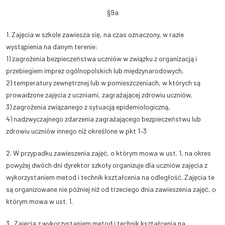
§9a
1. Zajęcia w szkole
zawiesza się, na czas oznaczony, w razie
wystąpienia na danym terenie:
1) zagrożenia bezpieczeństwa uczniów w związku z organizacją i
przebiegiem imprez ogólnopolskich lub międzynarodowych,
2) temperatury zewnętrznej lub w pomieszczeniach, w których są
prowadzone zajęcia z uczniami, zagrażającej zdrowiu uczniów,
3) zagrożenia związanego z sytuacją epidemiologiczną,
4) nadzwyczajnego zdarzenia zagrażającego bezpieczeństwu lub
zdrowiu uczniów innego niż określone w pkt 1–3
2. W przypadku zawieszenia zajęć, o którym mowa w ust. 1, na okres
powyżej dwóch dni dyrektor szkoły organizuje dla uczniów zajęcia z
wykorzystaniem metod i technik kształcenia na odległość. Zajęcia te
są organizowane nie później niż od trzeciego dnia zawieszenia zajęć, o
którym mowa w ust. 1.
3. Zajęcia z wykorzystaniem metod i technik kształcenia na