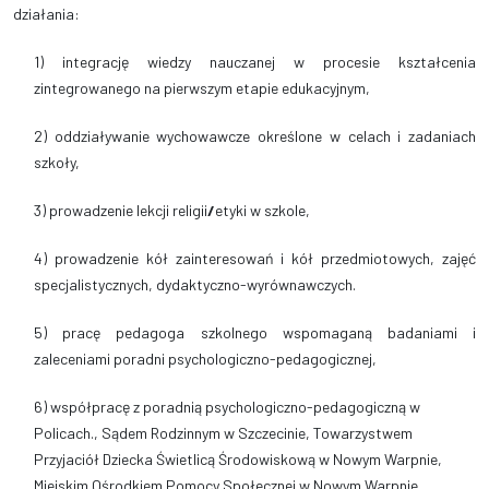
działania:
1) integrację wiedzy nauczanej w procesie kształcenia
zintegrowanego na
pierwszym etapie edukacyjnym,
2) oddziaływanie wychowawcze określone w celach i zadaniach
szkoły,
3) prowadzenie lekcji religii
/
etyki w szkole,
4) prowadzenie kół zainteresowań i kół przedmiotowych, zajęć
specjalistycznych, dydaktyczno-wyrównawczych.
5) pracę pedagoga szkolnego wspomaganą badaniami i
zaleceniami poradni psychologiczno-pedagogicznej,
6) współpracę z poradnią psychologiczno-pedagogiczną w
Policach., Sądem Rodzinnym w Szczecinie, Towarzystwem
Przyjaciół Dziecka Świetlicą Środowiskową w Nowym Warpnie,
Miejskim Ośrodkiem Pomocy Społecznej w Nowym Warpnie,